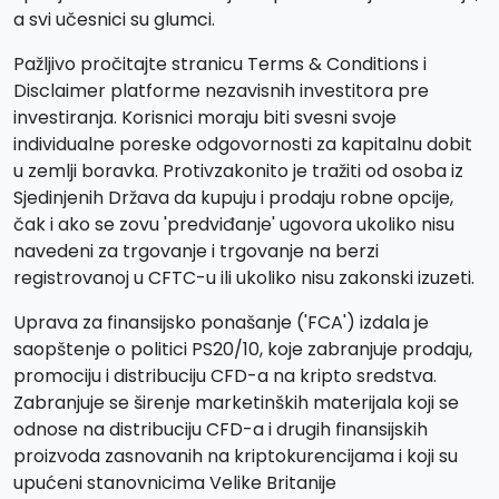
a svi učesnici su glumci.
Pažljivo pročitajte stranicu Terms & Conditions i
Disclaimer platforme nezavisnih investitora pre
investiranja. Korisnici moraju biti svesni svoje
individualne poreske odgovornosti za kapitalnu dobit
u zemlji boravka. Protivzakonito je tražiti od osoba iz
Sjedinjenih Država da kupuju i prodaju robne opcije,
čak i ako se zovu 'predviđanje' ugovora ukoliko nisu
navedeni za trgovanje i trgovanje na berzi
registrovanoj u CFTC-u ili ukoliko nisu zakonski izuzeti.
Uprava za finansijsko ponašanje ('FCA') izdala je
saopštenje o politici PS20/10, koje zabranjuje prodaju,
promociju i distribuciju CFD-a na kripto sredstva.
Zabranjuje se širenje marketinških materijala koji se
odnose na distribuciju CFD-a i drugih finansijskih
proizvoda zasnovanih na kriptokurencijama i koji su
upućeni stanovnicima Velike Britanije