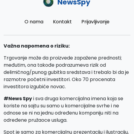
NewsSpy
O nama
Kontakt
Prijavljivanje
Važna napomena o riziku:
Trgovanje može da proizvede zapažene prednosti;
međutim, ona takođe podrazumeva rizik od
delimičnog/punog gubitka sredstava i trebalo bi da je
razmotre početni investitori. Oko 70 procenata
investitora izgubiće novac.
#News Spy
i sva druga komercijalna imena koja se
koriste na sajtu su samo u komercijalne svrhe i ne
odnose se ni na jednu određenu kompaniju niti na
određene pružaoce usluga.
Spot je samo za komercijalnu prezentaciju i ilustraciju,