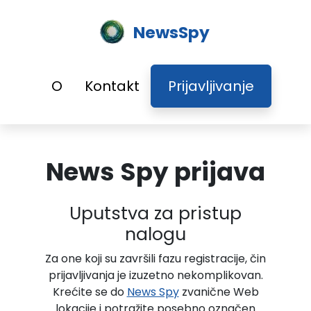
NewsSpy
O
Kontakt
Prijavljivanje
News Spy prijava
Uputstva za pristup
nalogu
Za one koji su završili fazu registracije, čin
prijavljivanja je izuzetno nekomplikovan.
Krećite se do
News Spy
zvanične Web
lokacije i potražite posebno označen