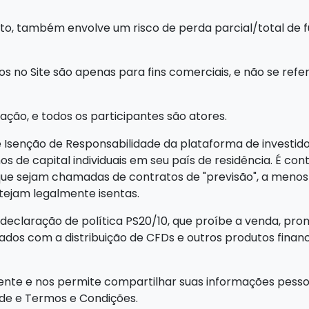
o, também envolve um risco de perda parcial/total de fun
s no Site são apenas para fins comerciais, e não se r
ção, e todos os participantes são atores.
Isenção de Responsabilidade da plataforma de investidor
s de capital individuais em seu país de residência. É cont
sejam chamadas de contratos de "previsão", a menos q
tejam legalmente isentas.
declaração de política PS20/10, que proíbe a venda, prom
onados com a distribuição de CFDs e outros produtos fina
sente e nos permite compartilhar suas informações pess
ade e Termos e Condições.