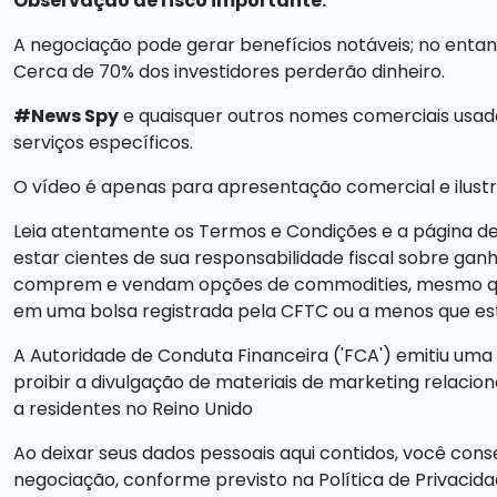
Observação de risco importante:
A negociação pode gerar benefícios notáveis; no entant
Cerca de 70% dos investidores perderão dinheiro.
#News Spy
e quaisquer outros nomes comerciais usado
serviços específicos.
O vídeo é apenas para apresentação comercial e ilustra
Leia atentamente os Termos e Condições e a página de 
estar cientes de sua responsabilidade fiscal sobre ganho
comprem e vendam opções de commodities, mesmo que 
em uma bolsa registrada pela CFTC ou a menos que es
A Autoridade de Conduta Financeira ('FCA') emitiu uma 
proibir a divulgação de materiais de marketing relaci
a residentes no Reino Unido
Ao deixar seus dados pessoais aqui contidos, você con
negociação, conforme previsto na Política de Privacid