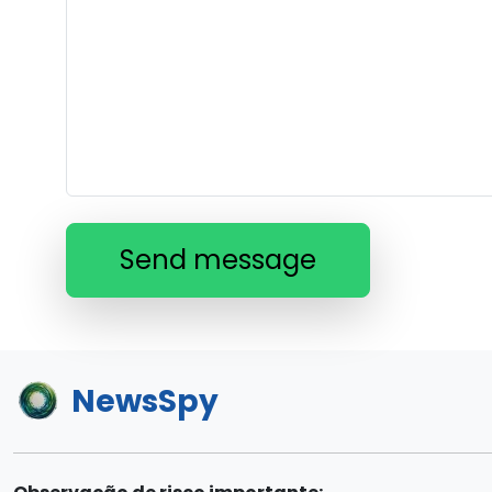
Send message
NewsSpy