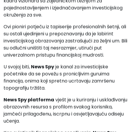
kadra vizionara sa zajedničkom težnjom za
pojednostavljenjem i izjednačavanjem investicijskog
okruženja za sve.
Ovi pioniri potječu iz tapiserije profesionalnih šetnji, ali
su ostali ujedinjeni u prepoznavanju da je labirint
investicijskog obrazovanja zastrašujući za željni um. Bili
su odlučni uništiti taj nesrazmjer, utirući put
univerzalnom pristupu financijskoj mudrosti.
U svojoj biti,
News Spy
je kanal za investicijske
početnike da se povežu s pronicljivim guruima
financija, onima koji spretno ucrtavaju zamršenu
topografiju tržišta.
News Spy platforma
vješt je u kuriranju i usklađivanju
obrazovnih resursa s profilom svakog korisnika,
jamčeći prilagođenu, iscrpnu i osvjetljavajuću odiseju
učenja.