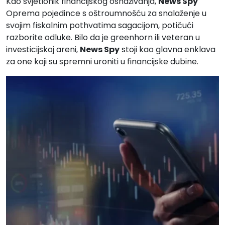
Kao svjetionik financijskog osnaživanja,
News Spy
Oprema pojedince s oštroumnošću za snalaženje u
svojim fiskalnim pothvatima sagacijom, potičući
razborite odluke. Bilo da je greenhorn ili veteran u
investicijskoj areni,
News Spy
stoji kao glavna enklava
za one koji su spremni uroniti u financijske dubine.