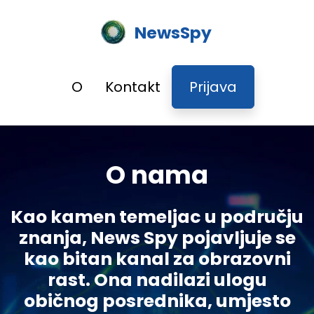
NewsSpy
O
Kontakt
Prijava
O nama
Kao kamen temeljac u području
znanja, News Spy pojavljuje se
kao bitan kanal za obrazovni
rast. Ona nadilazi ulogu
običnog posrednika, umjesto