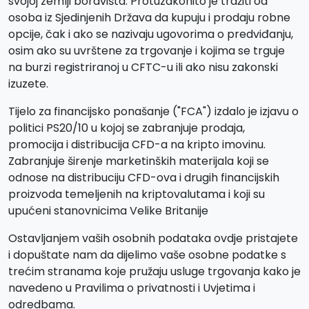
svojoj zemlji boravišta. Protuzakonito je tražiti od
osoba iz Sjedinjenih Država da kupuju i prodaju robne
opcije, čak i ako se nazivaju ugovorima o predviđanju,
osim ako su uvrštene za trgovanje i kojima se trguje
na burzi registriranoj u CFTC-u ili ako nisu zakonski
izuzete.
Tijelo za financijsko ponašanje ("FCA") izdalo je izjavu o
politici PS20/10 u kojoj se zabranjuje prodaja,
promocija i distribucija CFD-a na kripto imovinu.
Zabranjuje širenje marketinških materijala koji se
odnose na distribuciju CFD-ova i drugih financijskih
proizvoda temeljenih na kriptovalutama i koji su
upućeni stanovnicima Velike Britanije
Ostavljanjem vaših osobnih podataka ovdje pristajete
i dopuštate nam da dijelimo vaše osobne podatke s
trećim stranama koje pružaju usluge trgovanja kako je
navedeno u Pravilima o privatnosti i Uvjetima i
odredbama.