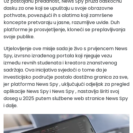
Uz postojanu predanost, News Spy pruža odskočnu
dasku za one koji se upuštaju u svoje obrazovne
pothvate, povezujući ih s alatima koji zamršene
koncepte pretvaraju u jasne, razumljive uvide. Duh
platforme je prosvjetljenje, kloneći se preplavljivanja
svoje publike.
Utjelovljenje ove misije sada je živo s prvijencem News
Spy, izvrsno izrađenog portala koji njeguje vezu
između revnih studenata i kreatora znanstvenog
sadržaja. Ova inicijativa svjedoči o tome da je
investicijsko područje postalo dostižna granica za sve,
jer platforma News Spy , uključujući odjeljak za pregled
aplikacije News Spy i News Spy , nastavlja širiti svoj
doseg u 2025 putem službene web stranice News Spy
i dalje.